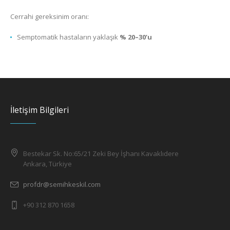
Cerrahi gereksinim oranı:
Semptomatik hastaların yaklaşık
% 20–30’u
İletişim Bilgileri
Bestekar Sk. No:65/21 Zeki Bey İşhanı Kavaklıdere
Ankara, Türkiye
profdr@semihkeskil.com
+90 312 870 1658