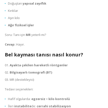
Doğuştan
yapısal zayıflık
Kırıklar
Aşırı kilo
Ağır fiziksel işler
Soru: Tanı için
MR
yeterli mi?
Cevap:
Hayır.
Bel kayması tanısı nasıl konur?
Ayakta çekilen
hareketli röntgenler
Bilgisayarlı tomografi (
BT
)
MR (destekleyici)
Tedavi seçenekleri:
Hafif olgularda:
egzersiz
+
kilo kontrolü
İleri
instabilite
de:
cerrahi
stabilizasyon