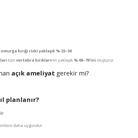
omurga kırığı riski yaklaşık % 25–30
ları
tüm
vertebra kırıkları
nın yaklaşık
% 60–70’ini
oluşturur
aman
açık ameliyat
gerekir mi?
ıl planlanır?
ir
öntemlere daha uygundur