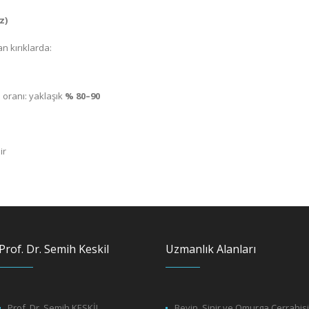
z)
n kırıklarda:
 oranı: yaklaşık
% 80–90
ir
Prof. Dr. Semih Keskil
Uzmanlık Alanları
Prof. Dr. Semih KESKİL
Beyin, Sinir ve Omurga Cerrahis