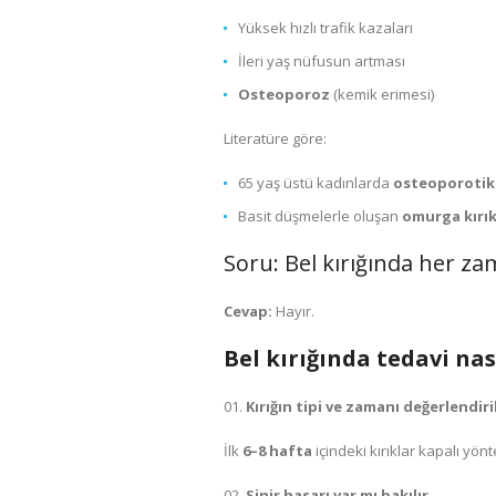
Yüksek hızlı trafik kazaları
İleri yaş nüfusun artması
Osteoporoz
(kemik erimesi)
Literatüre göre:
65 yaş üstü kadınlarda
osteoporotik 
Basit düşmelerle oluşan
omurga kırık
Soru: Bel kırığında her z
Cevap:
Hayır.
Bel kırığında tedavi nas
Kırığın tipi ve zamanı değerlendiril
İlk
6–8 hafta
içindeki kırıklar kapalı y
Sinir hasarı var mı bakılır