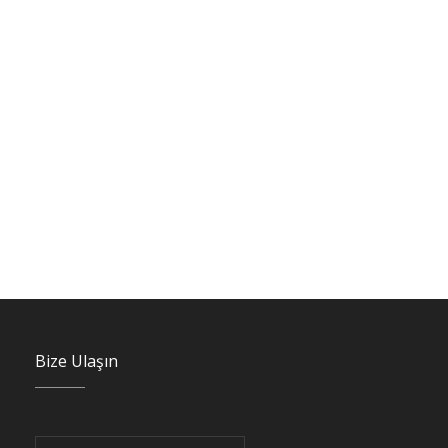
Bize Ulaşın
i