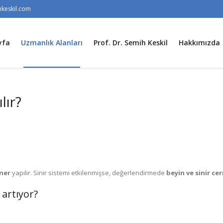
keskil.com
yfa
Uzmanlık Alanları
Prof. Dr. Semih Keskil
Hakkımızda
lır?
iner
yapılır. Sinir sistemi etkilenmişse, değerlendirmede
beyin ve sinir ce
artıyor?