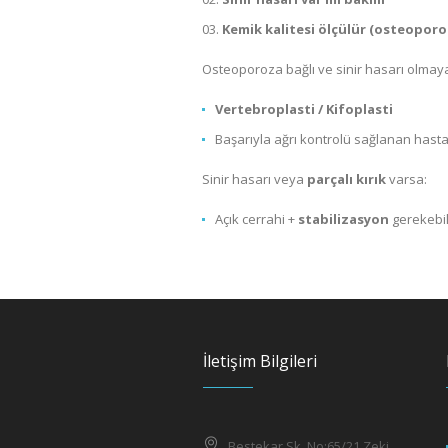
Kemik kalitesi ölçülür (osteoporo
Osteoporoza bağlı ve sinir hasarı olmaya
Vertebroplasti / Kifoplasti
Başarıyla ağrı kontrolü sağlanan hasta
Sinir hasarı veya
parçalı kırık
varsa:
Açık cerrahi +
stabilizasyon
gerekebil
İletişim Bilgileri
Bestekar Sk. No:65/21 Zeki