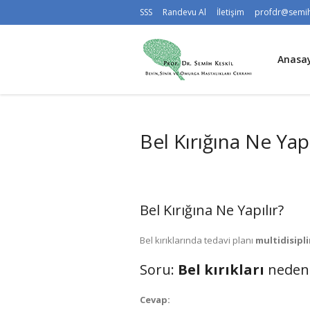
SSS
Randevu Al
İletişim
profdr@semih
Anasa
Bel Kırığına Ne Yapı
Bel Kırığına Ne Yapılır?
Bel kırıklarında tedavi planı
multidisipl
Soru:
Bel kırıkları
neden 
Cevap: