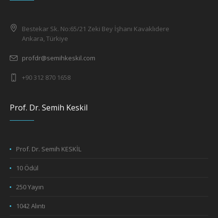
Bestekar Sk. No:65/21 Zeki Bey İşhanı Kavaklıdere
Ankara, Türkiye
profdr@semihkeskil.com
+90 312 870 1658
Prof. Dr. Semih Keskil
Prof. Dr. Semih KESKİL
10 Ödül
250 Yayın
1042 Alıntı