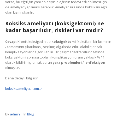
varsa, bu eğriliğin yani dolasıyısla ağrının tedavi edilebilmesi için
de ameliyat yapılması gerebilir. Ameliyat sırasında koksiksin eğri
olan kısmı çıkarılır.
Koksiks ameliyatı (koksigektomi) ne
kadar başarılıdır, riskleri var mıdır?
Cevap:
Kronik koksigodinide
koksigektomi
(koksiksin bir kısmının
/ tamamının çıkarılması) seçilmiş olgularda etkili olabilir; ancak
komplikasyonlar da görülebilir. Bir çalışmada/literatür özetinde
koksigektomi sonrası toplam komplikasyon oranı yaklaşık % 11
olarak bildirilmiş; en sık sorun
yara problemleri
/
enfeksiyon
olmuştur.
Daha detaylı bilgi için
koksiksameliyati.com.tr
by
admin
In
Blog