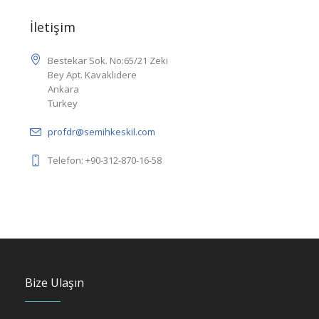
İletişim
Bestekar Sok. No:65/21 Zeki
Bey Apt. Kavaklıdere
Ankara
Turkey
profdr@semihkeskil.com
Telefon: +90-312-870-16-58
Bize Ulaşın