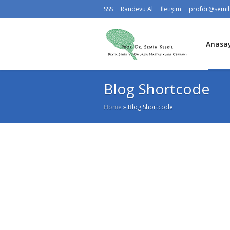
SSS
Randevu Al
İletişim
profdr@semih
Anasa
Blog Shortcode
Home
»
Blog Shortcode