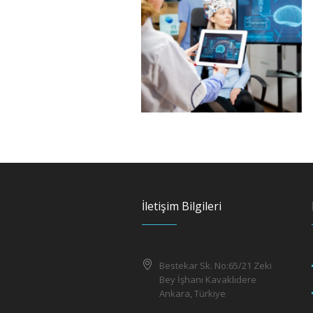
İletişim Bilgileri
Bestekar Sk. No:65/21 Zeki
Bey İşhanı Kavaklıdere
Ankara, Türkiye