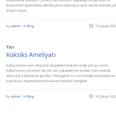
kullanılarak yapılıyor. Çünkü mikroskobun sağladığı net görüntü ve
mükemmel aydınlatma altında çevre dokulara zarar verme ihtimali ço
düşük oluyor.
by
admin
In
Blog
10 Şubat 202
Yazı
Koksiks Ameliyatı
Kalça üstüne yere düşünce oluşabilen koksiks kırığı çok acı veren,
hatta bazen yürürken de çok can yakabilen bir kırıktır. Çok nadirdir,
daha çok kadınlarda görülür. Omurganın en son kemiği insanlarda ve
kuyruksuz maymunlarda bulunan koksiks kemiğidir.
by
admin
In
Blog
10 Şubat 202