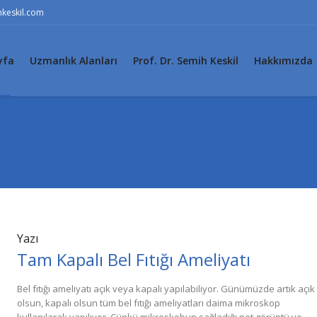
keskil.com
yfa
Uzmanlık Alanları
Prof. Dr. Semih Keskil
Hakkımızda
Yazı
Tam Kapalı Bel Fıtığı Ameliyatı
Bel fıtığı ameliyatı açık veya kapalı yapılabiliyor. Günümüzde artık açık
olsun, kapalı olsun tüm bel fıtığı ameliyatları daima mikroskop