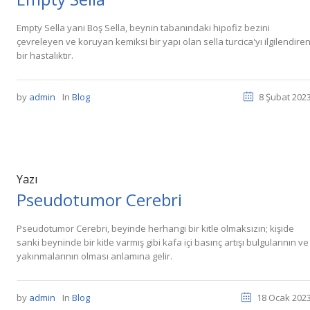
Empty Sella yani Boş Sella, beynin tabanındaki hipofiz bezini
çevreleyen ve koruyan kemiksi bir yapı olan sella turcica'yı ilgilendire
bir hastalıktır.
by
admin
In
Blog
8 Şubat 202
Yazı
Pseudotumor Cerebri
Pseudotumor Cerebri, beyinde herhangi bir kitle olmaksızın; kişide
sanki beyninde bir kitle varmış gibi kafa içi basınç artışı bulgularının ve
yakınmalarının olması anlamına gelir.
by
admin
In
Blog
18 Ocak 202