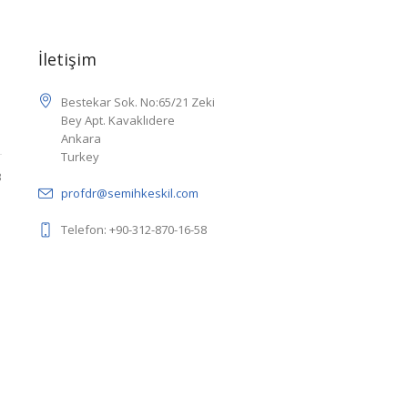
İletişim
Bestekar Sok. No:65/21 Zeki
Bey Apt. Kavaklıdere
Ankara
Turkey
3
profdr@semihkeskil.com
Telefon: +90-312-870-16-58