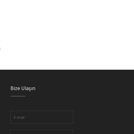
3
Bize Ulaşın
i