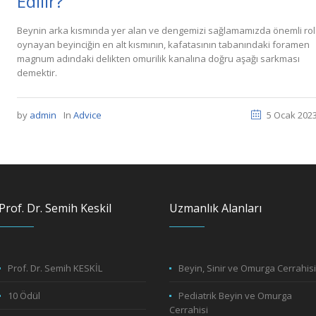
Edilir?
Beynin arka kısmında yer alan ve dengemizi sağlamamızda önemli rol
oynayan beyinciğin en alt kısmının, kafatasının tabanındaki foramen
magnum adındaki delikten omurilik kanalına doğru aşağı sarkması
demektir.
by
admin
In
Advice
5 Ocak 202
Prof. Dr. Semih Keskil
Uzmanlık Alanları
Prof. Dr. Semih KESKİL
Beyin, Sinir ve Omurga Cerrahis
10 Ödül
Pediatrik Beyin ve Omurga
Cerrahisi