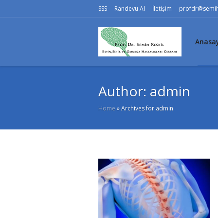
SSS
Randevu Al
İletişim
profdr@semih
Anasa
Author:
admin
Home
»
Archives for admin