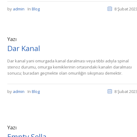
by
admin
In
Blog
8 Şubat 202
Yazı
Dar Kanal
Dar kanal yani omurgada kanal daralması veya tıbbi adıyla spinal
stenoz durumu, omurga kemiklerinin ortasındaki kanalın daralması
sonucu; buradan geçmekte olan omuriliğin sıkışması demektir.
by
admin
In
Blog
8 Şubat 202
Yazı
Empty Sella